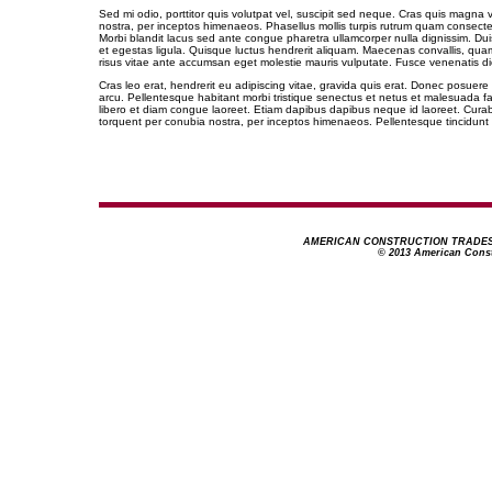
Sed mi odio, porttitor quis volutpat vel, suscipit sed neque. Cras quis magna v
nostra, per inceptos himenaeos. Phasellus mollis turpis rutrum quam consectetur
Morbi blandit lacus sed ante congue pharetra ullamcorper nulla dignissim. Duis
et egestas ligula. Quisque luctus hendrerit aliquam. Maecenas convallis, quam 
risus vitae ante accumsan eget molestie mauris vulputate. Fusce venenatis d
Cras leo erat, hendrerit eu adipiscing vitae, gravida quis erat. Donec posuere d
arcu. Pellentesque habitant morbi tristique senectus et netus et malesuada fa
libero et diam congue laoreet. Etiam dapibus dapibus neque id laoreet. Curabi
torquent per conubia nostra, per inceptos himenaeos. Pellentesque tincidunt en
AMERICAN CONSTRUCTION TRADES -
© 2013 American Constr