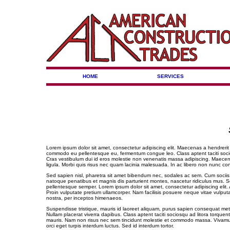
HOME
SERVICES
Lorem ipsum dolor sit amet, consectetur adipiscing elit. Maecenas a hendrerit n
commodo eu pellentesque eu, fermentum congue leo. Class aptent taciti socio
Cras vestibulum dui id eros molestie non venenatis massa adipiscing. Maecena
ligula. Morbi quis risus nec quam lacinia malesuada. In ac libero non nunc co
Sed sapien nisl, pharetra sit amet bibendum nec, sodales ac sem. Cum sociis
natoque penatibus et magnis dis parturient montes, nascetur ridiculus mus. Se
pellentesque semper. Lorem ipsum dolor sit amet, consectetur adipiscing elit. A
Proin vulputate pretium ullamcorper. Nam facilisis posuere neque vitae vulputa
nostra, per inceptos himenaeos.
Suspendisse tristique, mauris id laoreet aliquam, purus sapien consequat met
Nullam placerat viverra dapibus. Class aptent taciti sociosqu ad litora torq
mauris. Nam non risus nec sem tincidunt molestie et commodo massa. Vivamus ru
orci eget turpis interdum luctus. Sed id interdum tortor.